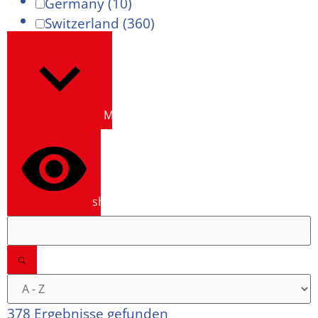
Germany
(10)
Switzerland
(360)
Mehr anzeigen
show results
378 Ergebnisse gefunden