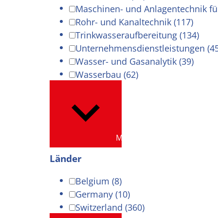
Maschinen- und Anlagentechnik f
Rohr- und Kanaltechnik
(117)
Trinkwasseraufbereitung
(134)
Unternehmensdienstleistungen
(4
Wasser- und Gasanalytik
(39)
Wasserbau
(62)
Mehr anzeigen
Länder
Belgium
(8)
Germany
(10)
Switzerland
(360)