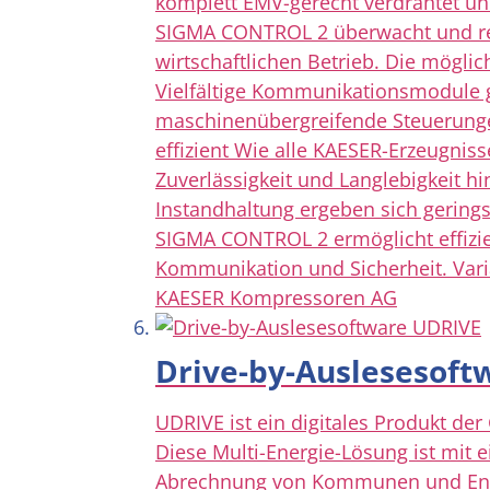
komplett EMV-gerecht verdrahtet un
SIGMA CONTROL 2 überwacht und rege
wirtschaftlichen Betrieb. Die mögli
Vielfältige Kommunikationsmodule 
maschinenübergreifende Steuerunge
effizient Wie alle KAESER-Erzeugni
Zuverlässigkeit und Langlebigkeit 
Instandhaltung ergeben sich gering
SIGMA CONTROL 2 ermöglicht effizie
Kommunikation und Sicherheit. Variab
KAESER Kompressoren AG
Drive-by-Auslesesoft
UDRIVE ist ein digitales Produkt der
Diese Multi-Energie-Lösung ist mit 
Abrechnung von Kommunen und Energ