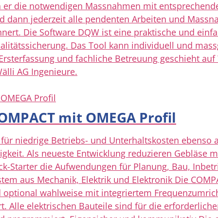
nn er die notwendigen Massnahmen mit entsprechenden
ind dann jederzeit alle pendenten Arbeiten und Massn
nnert. Die Software DQW ist eine praktische und einf
ualitätssicherung. Das Tool kann individuell und mass
Ersterfassung und fachliche Betreuung geschieht au
lli AG Ingenieure.
OMPACT mit OMEGA Profil
r niedrige Betriebs- und Unterhaltskosten ebenso a
keit. Als neueste Entwicklung reduzieren Gebläse mi
ck-Starter die Aufwendungen für Planung, Bau, Inb
system aus Mechanik, Elektrik und Elektronik Die C
optional wahlweise mit integriertem Frequenzumricht
rt. Alle elektrischen Bauteile sind für die erforderli