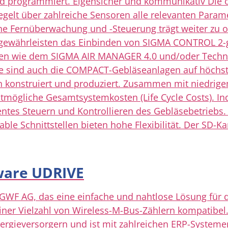
d programmiert. Eigensicher und kommunikativ Die o
lt über zahlreiche Sensoren alle relevanten Paramet
che Fernüberwachung und -Steuerung trägt weiter zu o
gewährleisten das Einbinden von SIGMA CONTROL 2-g
n wie dem SIGMA AIR MANAGER 4.0 und/oder Technikl
sse sind auch die COMPACT-Gebläseanlagen auf höchst
hin konstruiert und produziert. Zusammen mit niedri
stmögliche Gesamtsystemkosten (Life Cycle Costs). In
ntes Steuern und Kontrollieren des Gebläsebetriebs.
le Schnittstellen bieten hohe Flexibilität. Der SD-Kar
ware UDRIVE
 GWF AG, das eine einfache und nahtlose Lösung für d
einer Vielzahl von Wireless-M-Bus-Zählern kompatibel.
ieversorgern und ist mit zahlreichen ERP-Systemen