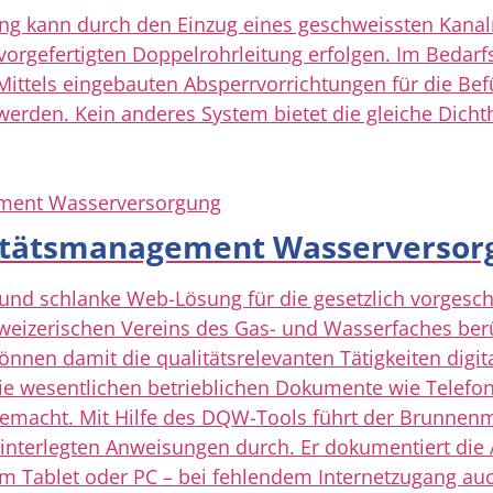
ung kann durch den Einzug eines geschweissten Kanalr
vorgefertigten Doppelrohrleitung erfolgen. Im Bedarf
 Mittels eingebauten Absperrvorrichtungen für die Bef
 werden. Kein anderes System bietet die gleiche Dicht
litätsmanagement Wasserversor
und schlanke Web-Lösung für die gesetzlich vorgesch
weizerischen Vereins des Gas- und Wasserfaches berüc
nen damit die qualitätsrelevanten Tätigkeiten digita
ie wesentlichen betrieblichen Dokumente wie Telefon
emacht. Mit Hilfe des DQW-Tools führt der Brunnenme
terlegten Anweisungen durch. Er dokumentiert die A
m Tablet oder PC – bei fehlendem Internetzugang auch 