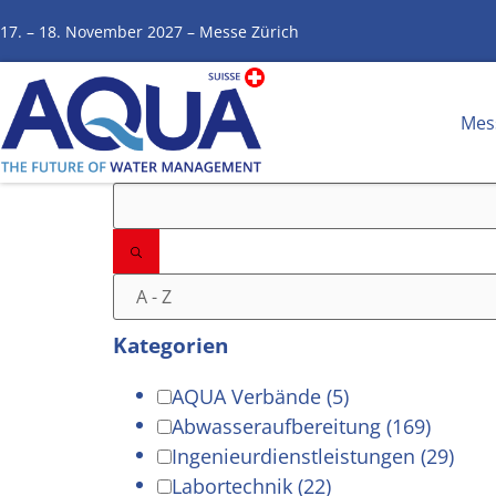
17. – 18. November 2027 – Messe Zürich
Mes
Filter
Kategorien
AQUA Verbände
(5)
Abwasseraufbereitung
(169)
Ingenieurdienstleistungen
(29)
Labortechnik
(22)