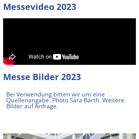
Messevideo 2023
Messe Bilder 2023
Bei Verwendung bitten wir um eine
Quellenangabe. Photo Sara Barth. Weitere
Bilder auf Anfrage.