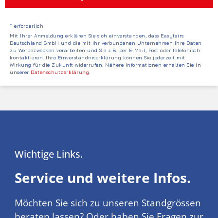
* erforderlich
Mit Ihrer Anmeldung erklären Sie sich einverstanden, dass Easyfairs
Deutschland GmbH und die mit ihr verbundenen Unternehmen Ihre Daten
zu Werbezwecken verarbeiten und Sie z.B. per E-Mail, Post oder telefonisch
kontaktieren. Ihre Einverständniserklärung können Sie jederzeit mit
Wirkung für die Zukunft widerrufen. Nähere Informationen erhalten Sie in
unserer
Datenschutzerklärung
.
Wichtige Links.
Service und weitere Infos.
Möchten Sie sich zu unseren Standgrössen
beraten lassen? Oder haben Sie Fragen zur