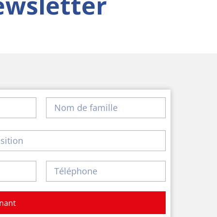
newsletter
enant