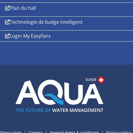
Plan du hall
Technologie de badge intelligent
Login My Easyfairs
Press room
|
Careers
|
General terms & conditions
|
Privacy policy