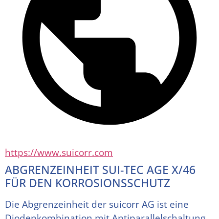
https://www.suicorr.com
ABGRENZEINHEIT SUI-TEC AGE X/46
FÜR DEN KORROSIONSSCHUTZ
Die Abgrenzeinheit der suicorr AG ist eine 
Diodenkombination mit Antiparallelschaltung 