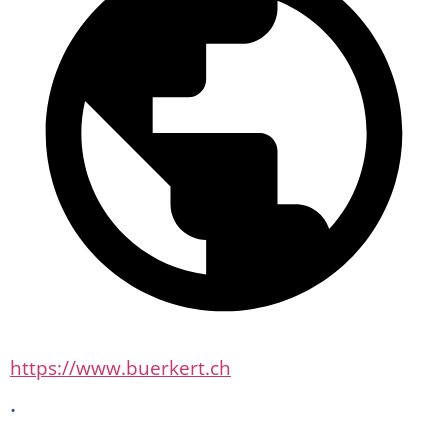
https://www.buerkert.ch
.
.