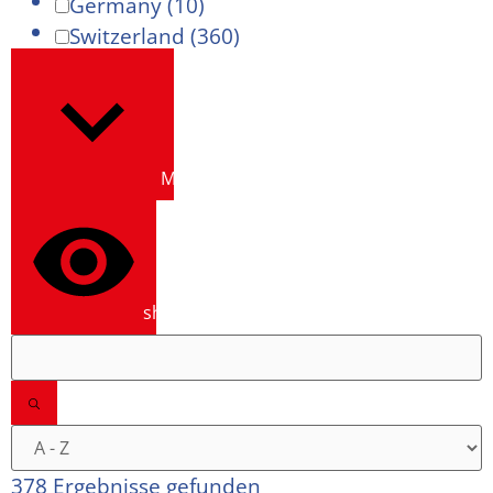
Germany
(10)
Switzerland
(360)
Mehr anzeigen
show results
378 Ergebnisse gefunden