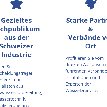
Gezieltes
Starke Part
achpublikum
&
aus der
Verbände v
Schweizer
Ort
Industrie
Profitieren Sie vom
direkten Austausch 
fen Sie
führenden Verbände
cheidungsträger,
Institutionen und
nieure und
Experten der
ialisten aus
Wasserbranche.
kwasseraufbereitung,
ssertechnik,
talisierung und