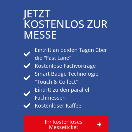
JETZT
Der Besucher planen den Besuch im Jahr 2025.
KOSTENLOS ZUR
MESSE
Eintritt an beiden Tagen über
die "Fast Lane"
Kostenlose Fachvorträge
Smart Badge Technologie
"Touch & Collect"
Eintritt zu den parallel
Fachmessen
Kostenloser Kaffee
Ihr kostenloses
Messeticket