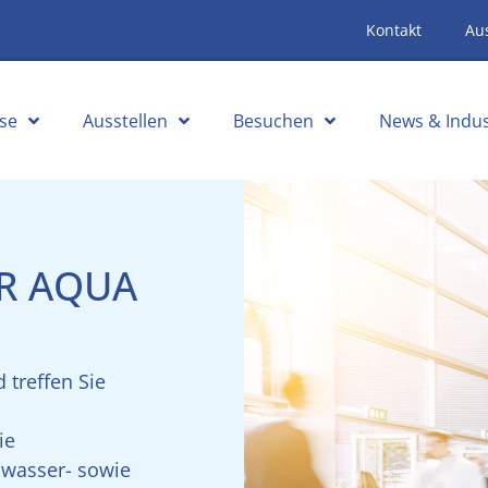
Kontakt
Aus
se
Ausstellen
Besuchen
News & Indus
UR AQUA
 treffen Sie
ie
bwasser- sowie