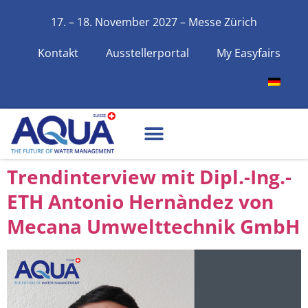
17. – 18. November 2027 – Messe Zürich
Kontakt
Ausstellerportal
My Easyfairs
Trendinterview mit Dipl.-Ing.-
ETH Antonio Hernàndez von
Mecana Umwelttechnik GmbH