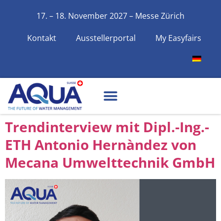
17. – 18. November 2027 – Messe Zürich
Kontakt
Ausstellerportal
My Easyfairs
Trendinterview mit Dipl.-Ing.-
ETH Antonio Hernàndez von
Mecana Umwelttechnik GmbH