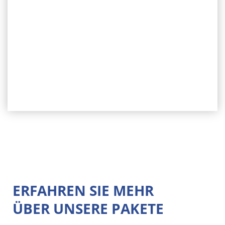
Generieren Sie noch mehr
Leads
und vernetzen Sie sich mit der
Branche ganz einfach von
Ihrem Arbeitsplatz aus.
ERFAHREN SIE MEHR
ÜBER UNSERE PAKETE​