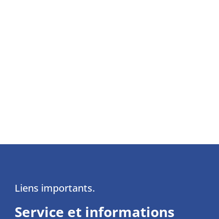
zuerich.ch
www.easyfairs.com
ORGANISATEUR
Easyfairs Switzerland
GmbH 4153 Reinach
Liens importants.
Service et informations