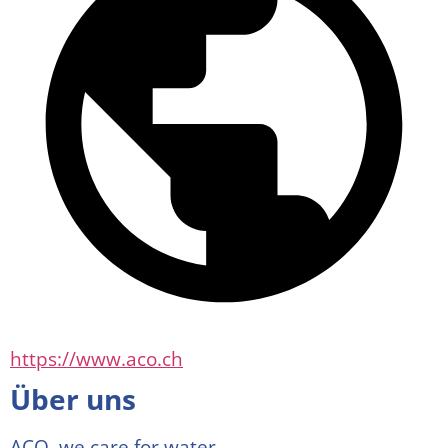
https://www.aco.ch
Über uns
ACO. we care for water