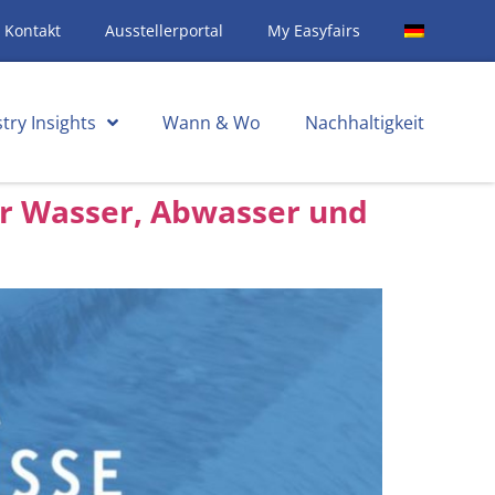
Kontakt
Ausstellerportal
My Easyfairs
try Insights
Wann & Wo
Nachhaltigkeit
ür Wasser, Abwasser und