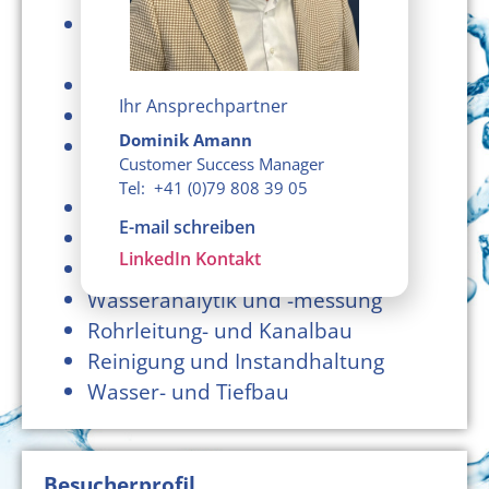
Abwasser- und
Prozesswasserbehandlung
Maschinen- und Anlagentechnik
Ihr Ansprechpartner
Pumpen und Armaturen
Dominik Amann
Dosierungs-, Mess- und
Customer Success Manager
Regeltechnik
Tel: +41 (0)79 808 39 05
Prozessautomatisierung
E-mail schreiben
Engineering und Beratung
LinkedIn Kontakt
Filtertechnik
Wasseranalytik und -messung
Rohrleitung- und Kanalbau
Reinigung und Instandhaltung
Wasser- und Tiefbau
Besucherprofil