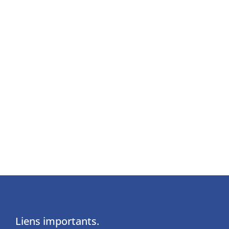
www.maintenance-
schweiz.ch
www.easyfairs.com
ORGANISATEUR
Easyfairs Switzerland
GmbH 4153 Reinach
Liens importants.