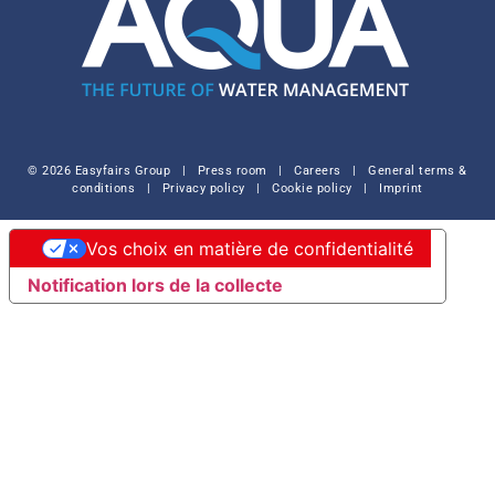
© 2026 Easyfairs Group
|
Press room
|
Careers
|
General terms &
conditions
|
Privacy policy
|
Cookie policy
|
Imprint
Vos choix en matière de confidentialité
Notification lors de la collecte