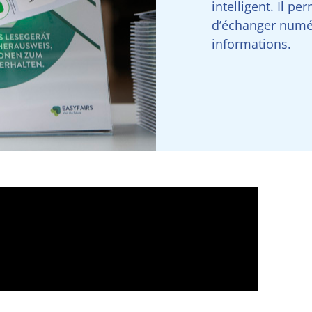
intelligent. Il p
d’échanger numé
informations.